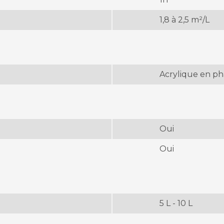
1,8 à 2,5 m²/L
Acrylique en ph
Oui
Oui
5 L - 10 L