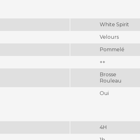
White Spirit
Velours
Pommelé
++
Brosse
Rouleau
Oui
4H
1h