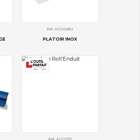
Ref: AG00682
GE
PLATOIR INOX
Ref: AG02119