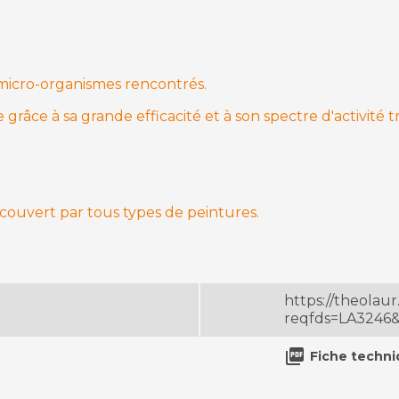
s micro-organismes rencontrés.
râce à sa grande efficacité et à son spectre d'activité 
ecouvert par tous types de peintures.
https://theola
reqfds=LA3246&

Fiche techn