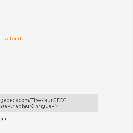
très étendu.
ur.gedeos.com/TheolaurGED?
ste=theolaur&langue=fr
ique