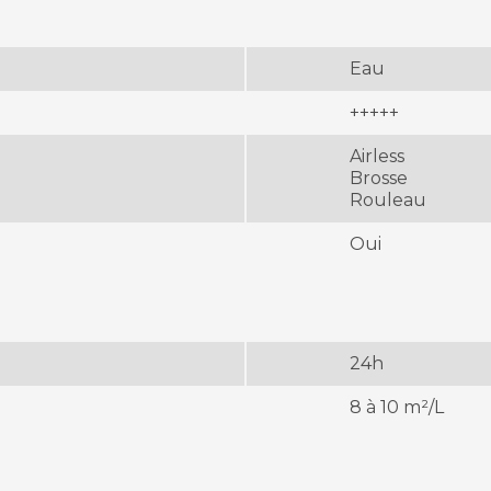
Eau
+++++
Airless
Brosse
Rouleau
Oui
24h
8 à 10 m²/L